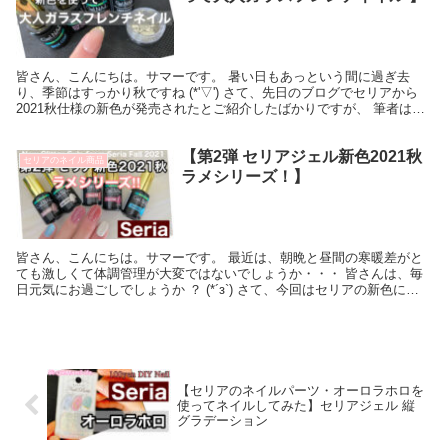
皆さん、こんにちは。サマーです。 暑い日もあっという間に過ぎ去
り、季節はすっかり秋ですね (*'▽') さて、先日のブログでセリアから
2021秋仕様の新色が発売されたとご紹介したばかりですが、 筆者はそ
の中のヌーディーコーラルを使って、大人...
【第2弾 セリアジェル新色2021秋
セリアのネイル商品
ラメシリーズ！】
皆さん、こんにちは。サマーです。 最近は、朝晩と昼間の寒暖差がと
ても激しくて体調管理が大変ではないでしょうか・・・ 皆さんは、毎
日元気にお過ごしでしょうか ？ (*´з`) さて、今回はセリアの新色につ
いてご紹介しようと思います☆彡 またセ...
【セリアのネイルパーツ・オーロラホロを
使ってネイルしてみた】セリアジェル 縦
グラデーション