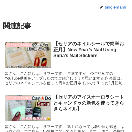
singlemami
関連記事
【セリアのネイルシールで簡単お
セリアのネイル商品
正月】New Year’s Nail Using
Seria’s Nail Stickers
皆さん、こんにちは。サマーです。 早速ですが、今年初めての
YouTube動画をアップしたのでご紹介しようと思います☆彡 今回は、
セリアのネイルシールを使って簡単お正月ネイルです❣ まだ1月初旬と
いうことで、お正月感を楽しみたい方や、これから...
【セリアのアイスオーロラシート
セリアのネイル商品
とキャンドゥの新色を使ってきら
きらネイル】
皆さん、こんにちは。サマーです。 10月になっても暑い日が続き、よ
うやく少しづつ秋らしい陽気になってきた気がします。 さて、今回は