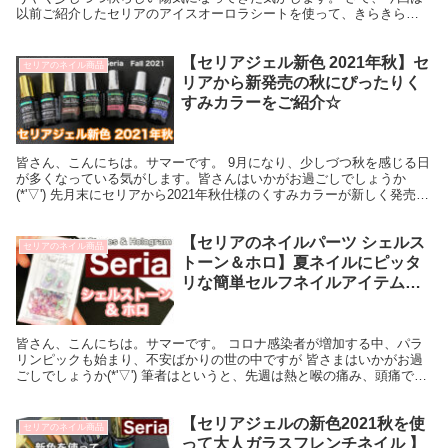
以前ご紹介したセリアのアイスオーロラシートを使って、きらきらネ
イルのやり方をご紹介しようと思います(^_-)-...
【セリアジェル新色 2021年秋】セ
セリアのネイル商品
リアから新発売の秋にぴったりく
すみカラーをご紹介☆
皆さん、こんにちは。サマーです。 9月になり、少しづつ秋を感じる日
が多くなっている気がします。皆さんはいかがお過ごしでしょうか
(*'▽') 先月末にセリアから2021年秋仕様のくすみカラーが新しく発売さ
れたので、早速ご紹介したいと思います...
【セリアのネイルパーツ シェルス
セリアのネイル商品
トーン＆ホロ】夏ネイルにピッタ
リな簡単セルフネイルアイテムを
ご紹介
皆さん、こんにちは。サマーです。 コロナ感染者が増加する中、パラ
リンピックも始まり、不安ばかりの世の中ですが 皆さまはいかがお過
ごしでしょうか(*'▽') 筆者はというと、先週は熱と喉の痛み、頭痛で仕
事を休むほど寝込んでおりました・・・ 詳...
【セリアジェルの新色2021秋を使
セリアのネイル商品
って大人ガラスフレンチネイル 】