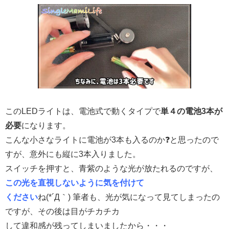
このLEDライトは、電池式で動くタイプで
単４の電池3本が
必要
になります。
こんな小さなライトに電池が3本も入るのか❓と思ったので
すが、意外にも縦に3本入りました。
スイッチを押すと、青紫のような光が放たれるのですが、
この光を直視しないように気を付けて
ください
ね(*´Д｀) 筆者も、光が気になって見てしまったの
ですが、その後は目がチカチカ
して違和感が残ってしまいましたから・・・